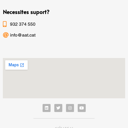
Necessites suport?
932 374 550
info@aat.cat