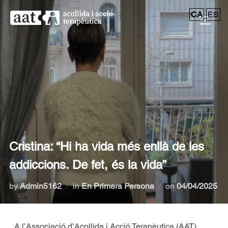
CA
ES
Cristina: “Hi ha vida més enllà de les
addiccions. De fet, és la vida”
by
Admin5162
in
En Primera Persona
on
04/04/2025
A l’Associació d’Acollida i Acció Terapèutica (AAT)