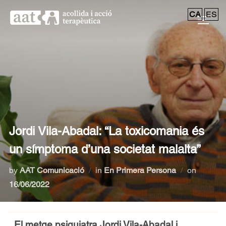
CA
ES
Jordi Vila-Abadal: “La toxicomania és
un símptoma d’una societat malalta”
by
AAT Comunicació
in
En Primera Persona
on
16/06/2022
El metge psiquiatra Jordi Vila-Abadal i