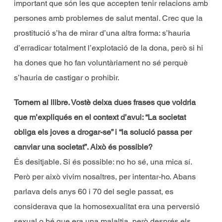
important que són les que accepten tenir relacions amb
persones amb problemes de salut mental. Crec que la
prostitució s’ha de mirar d’una altra forma: s’hauria
d’erradicar totalment l’explotació de la dona, però si hi
ha dones que ho fan voluntàriament no sé perquè
s’hauria de castigar o prohibir.
Tornem al llibre. Vostè deixa dues frases que voldria
que m’expliqués en el context d’avui: “La societat
obliga els joves a drogar-se” i “la solució passa per
canviar una societat”. Això és possible?
És desitjable. Si és possible: no ho sé, una mica sí.
Però per això vivim nosaltres, per intentar-ho. Abans
parlava dels anys 60 i 70 del segle passat, es
considerava que la homosexualitat era una perversió
sexual o bé que era una malaltia, però després els